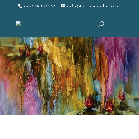
+36306263487
info@otthongaleria.hu