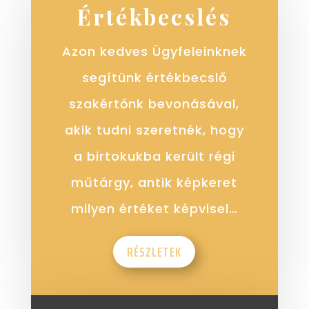
Értékbecslés
Azon kedves Ügyfeleinknek
segítünk értékbecslő
szakértőnk bevonásával,
akik tudni szeretnék, hogy
a birtokukba került régi
műtárgy, antik képkeret
milyen értéket képvisel…
RÉSZLETEK