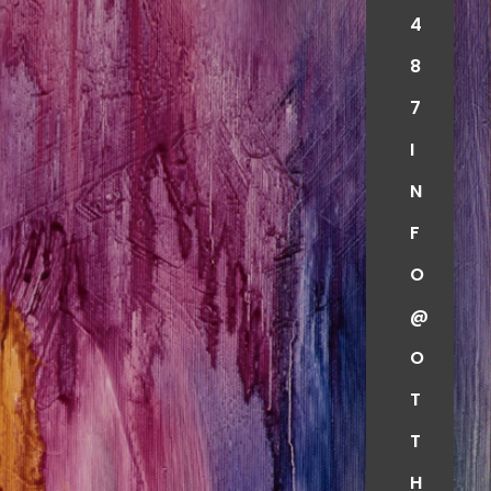
4
8
7
I
N
F
O
@
O
T
T
H