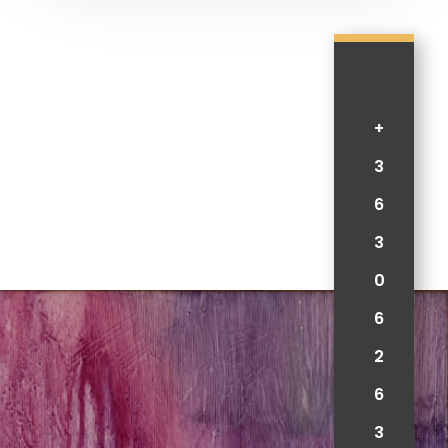
+
3
6
3
0
6
2
6
3