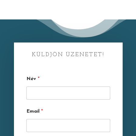
KÜLDJÖN ÜZENETET!
Név
*
Email
*