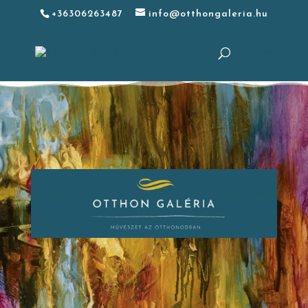
+36306263487
info@otthongaleria.hu