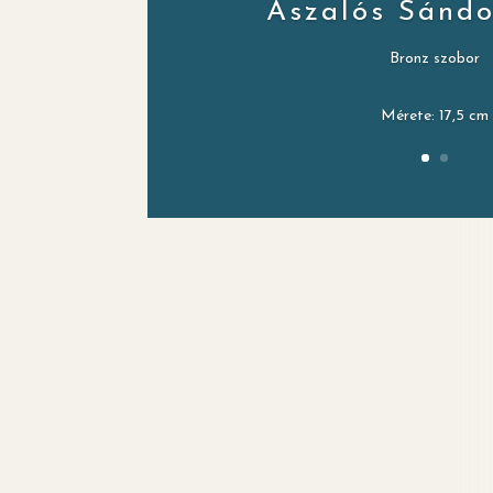
Aszalós Sándor
Bronz szobor
Mérete: 17,5 cm