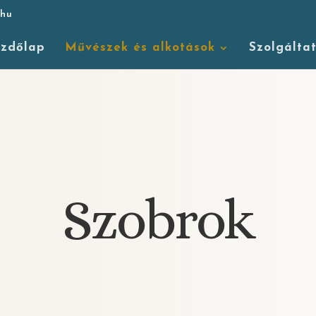
.hu
zdőlap
Művészek és alkotások
Szolgálta
Szobrok