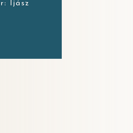
: Íjász