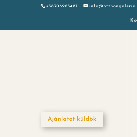
+36306263487
info@otthongaleria
Ke
Ajánlatot küldök