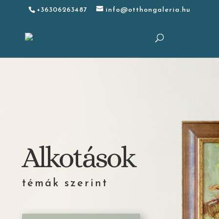
+36306263487
info@otthongaleria.hu
Alkotások
témák szerint